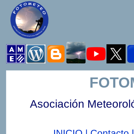
FOTO
Asociación Meteorol
INICIO |
Contacto |