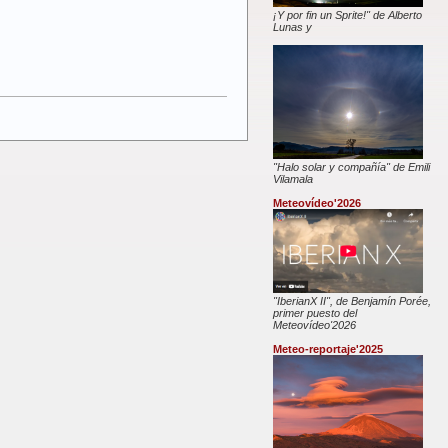
¡Y por fin un Sprite!" de Alberto
Lunas y
"Halo solar y compañía" de Emili
Vilamala
Meteovídeo'2026
"IberianX II", de Benjamín Porée,
primer puesto del
Meteovídeo'2026
Meteo-reportaje'2025