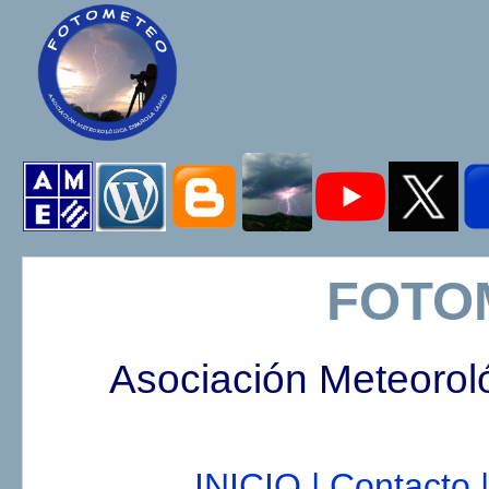
FOTO
Asociación Meteorol
INICIO |
Contacto |