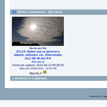
Últimos comentarios - Alba Qiu Q
Ojo de pez Koi
ATLAS: Nubes que se parecen a
objetos, animales, etc. Altocumulus
(ac), Ojo de pez Koi
Alba Qiu Q
Fecha de captura: 2024-08-13 09:58:58
Miércoles 04/09/2024 - 16:04 PM
Alba Qiu Q
:
1 archivos en 1 página(s)
Powered by
Copp