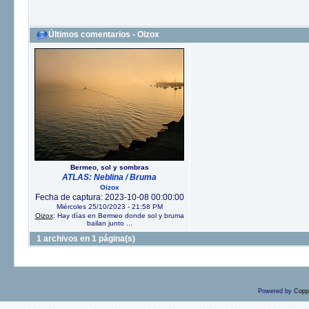
Últimos comentarios - Oizox
Bermeo, sol y sombras
ATLAS: Neblina / Bruma
Oizox
Fecha de captura: 2023-10-08 00:00:00
Miércoles 25/10/2023 - 21:58 PM
Oizox
: Hay días en Bermeo donde sol y bruma
bailan junto ...
1 archivos en 1 página(s)
Powered by
Copp