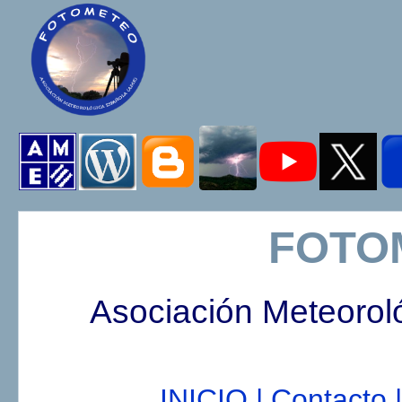
FOTO
Asociación Meteorol
INICIO |
Contacto |