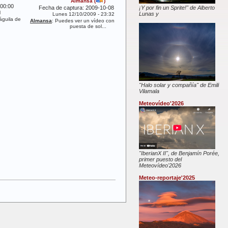
Almansa
(
)
:00:00
Fecha de captura: 2009-10-08 00:00:00
¡Y por fin un Sprite!" de Alberto
M
Lunas y
Lunes 12/10/2009 - 23:32 PM
águila de
Almansa
: Puedes ver un vídeo con fotos de esa
puesta de sol...
"Halo solar y compañía" de Emili
Vilamala
Meteovídeo'2026
"IberianX II", de Benjamín Porée,
primer puesto del
Meteovídeo'2026
Meteo-reportaje'2025