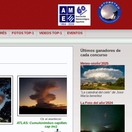
RÉS
FOTOS TOP-1
VIDEOS TOP-1
EVENTOS
Últimos ganadores de
cada concurso
Meteo-otoño'2025
"La catedral del cielo" de Jose
María beneítez
La Foto del año'2024
Cb al atardecer
ATLAS: Cumulonimbus capillatus incus (cb
cap inc)