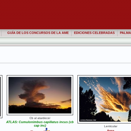
GUÍA DE LOS CONCURSOS DE LA AME
EDICIONES CELEBRADAS
PALMA
Cb al atardecer
ATLAS: Cumulonimbus capillatus incus (cb
,
cap inc)
Lenticular
Anna