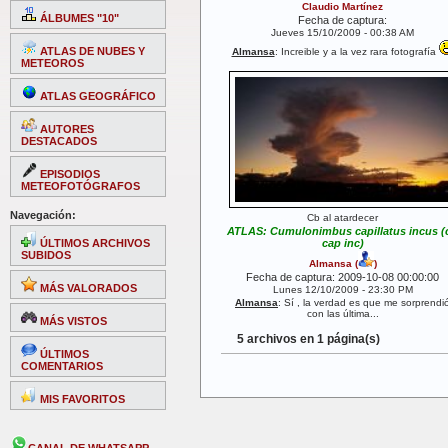
Claudio Martínez
ÁLBUMES "10"
Fecha de captura:
Jueves 15/10/2009 - 00:38 AM
ATLAS DE NUBES Y
Almansa
: Increible y a la vez rara fotografía
METEOROS
ATLAS GEOGRÁFICO
AUTORES
DESTACADOS
EPISODIOS
METEOFOTÓGRAFOS
Navegación:
Cb al atardecer
ATLAS: Cumulonimbus capillatus incus (
ÚLTIMOS ARCHIVOS
cap inc)
SUBIDOS
Almansa
(
)
Fecha de captura: 2009-10-08 00:00:00
MÁS VALORADOS
Lunes 12/10/2009 - 23:30 PM
Almansa
: Sí , la verdad es que me sorprendi
con las última...
MÁS VISTOS
5 archivos en 1 página(s)
ÚLTIMOS
COMENTARIOS
MIS FAVORITOS