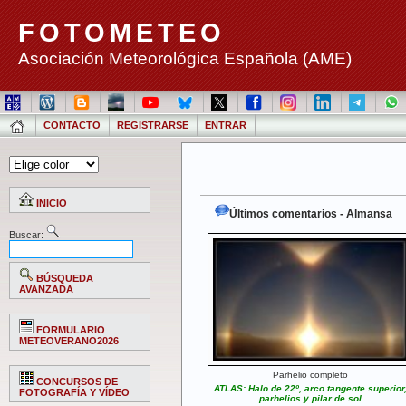
FOTOMETEO
Asociación Meteorológica Española (AME)
CONTACTO
REGISTRARSE
ENTRAR
INICIO
Últimos comentarios - Almansa
Buscar:
BÚSQUEDA
AVANZADA
FORMULARIO
METEOVERANO2026
Parhelio completo
CONCURSOS DE
ATLAS: Halo de 22º, arco tangente superior
FOTOGRAFÍA Y VÍDEO
parhelios y pilar de sol