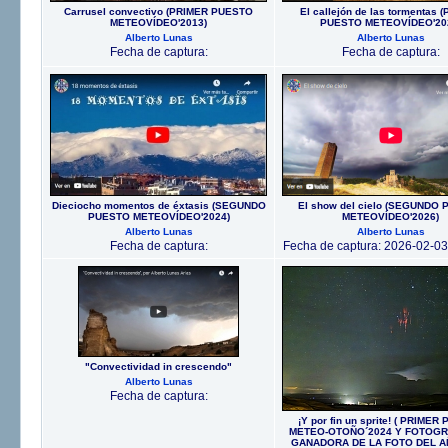
Carrusel convectivo (PRIMER PUESTO
El callejón de las tormentas 
METEOVÍDEO'2013)
PUESTO METEOVÍDEO'20
Alberto Lunas
Alberto Lunas
Fecha de captura:
Fecha de captura:
Dieciocho momentos de éxtasis (SEGUNDO
El show del cielo (SEGUNDO
PUESTO METEOVÍDEO'2024)
METEOVÍDEO'2026)
Alberto Lunas
Alberto Lunas
Fecha de captura:
Fecha de captura: 2026-02-03
"Convectividad in crescendo"
Alberto Lunas
Fecha de captura:
¡Y por fin un sprite! ( PRIME
METEO-OTOÑO´2024 Y FOTOGR
GANADORA DE LA FOTO DEL AÑ