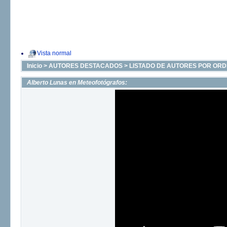
Vista normal
Inicio
>
AUTORES DESTACADOS
>
LISTADO DE AUTORES POR ORD
Alberto Lunas en Meteofotógrafos: