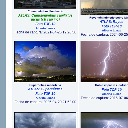
Cumulonimbus iluminado
ATLAS: Cumulonimbus capillatus
Reventón húmedo sobre Ma
incus (cb cap inc)
ATLAS: Rayos
Foto TOP-10
Foto TOP-10
Alberto Lunas
Alberto Lunas
Fecha de captura: 2021-04-26 19:26:56
Fecha de captura: 2024-06-25
Supercélula madrileña
Doble impacto eléctric
ATLAS: Supercélulas
Foto TOP-10
Foto TOP-10
Alberto Lunas
Fecha de captura: 2016-07-06
Alberto Lunas
Fecha de captura: 2026-04-29 21:52:00