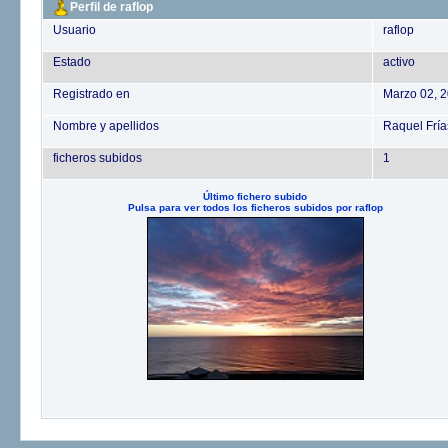
Perfil de raflop
Usuario
raflop
Estado
activo
Registrado en
Marzo 02, 
Nombre y apellidos
Raquel Frí
ficheros subidos
1
Último fichero subido
Pulsa para ver todos los ficheros subidos por raflop