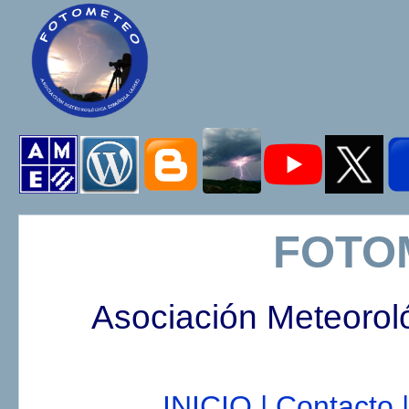
FOTO
Asociación Meteorol
INICIO |
Contacto |