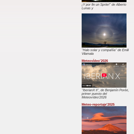
¡Y por fin un Sprite!" de Alberto
Lunas y
"Halo solar y compañía" de Emili
Vilamala
Meteovídeo'2026
"IberianX II", de Benjamín Porée,
primer puesto del
Meteovídeo'2026
Meteo-reportaje'2025