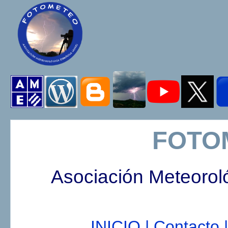
FOTO
Asociación Meteorol
INICIO |
Contacto |