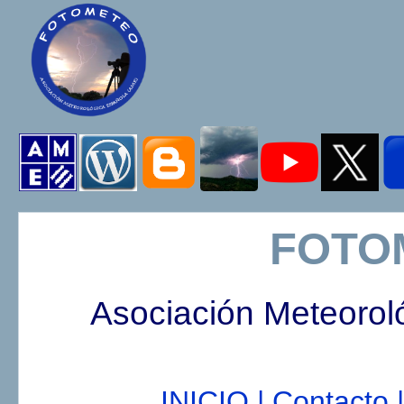
FOTO
Asociación Meteorol
INICIO |
Contacto |