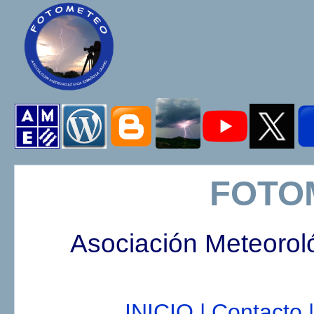
FOTO
Asociación Meteorol
INICIO |
Contacto |