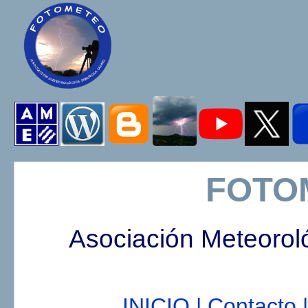
FOTO
Asociación Meteorol
INICIO |
Contacto |