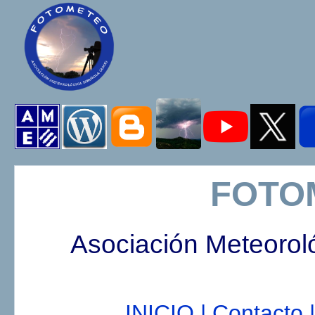
FOTO
Asociación Meteorol
INICIO |
Contacto |