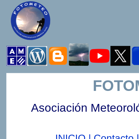
FOTO
Asociación Meteorol
INICIO |
Contacto |