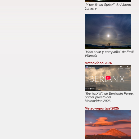
¡Y por fin un Sprite!" de Alberto
Lunas y
"Halo solar y compañía" de Emili
Vilamala
Meteovídeo'2026
"IberianX II", de Benjamín Porée,
primer puesto del
Meteovídeo'2026
Meteo-reportaje'2025