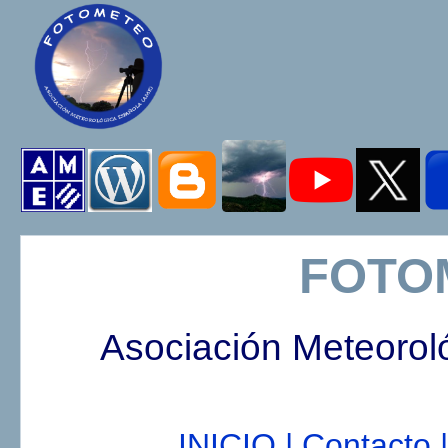
FOTO
Asociación Meteorol
INICIO |
Contacto |