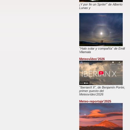
¡Y por fin un Sprite!" de Alberto
Lunas y
"Halo solar y compañía" de Emili
Vilamala
Meteovídeo'2026
"IberianX II", de Benjamín Porée,
primer puesto del
Meteovídeo'2026
Meteo-reportaje'2025