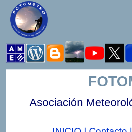
FOTO
Asociación Meteorol
INICIO |
Contacto |