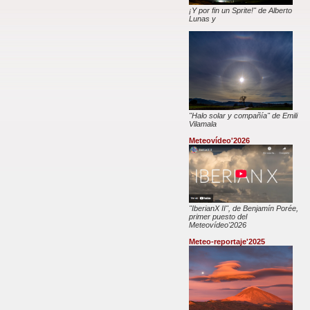
¡Y por fin un Sprite!" de Alberto
Lunas y
"Halo solar y compañía" de Emili
Vilamala
Meteovídeo'2026
"IberianX II", de Benjamín Porée,
primer puesto del
Meteovídeo'2026
Meteo-reportaje'2025