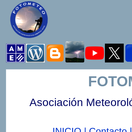
FOTO
Asociación Meteorol
INICIO |
Contacto |