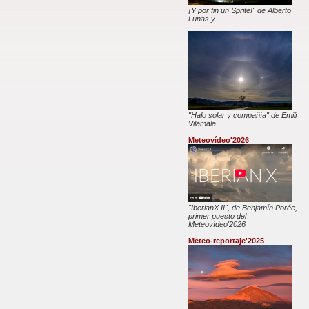
¡Y por fin un Sprite!" de Alberto
Lunas y
"Halo solar y compañía" de Emili
Vilamala
Meteovídeo'2026
"IberianX II", de Benjamín Porée,
primer puesto del
Meteovídeo'2026
Meteo-reportaje'2025