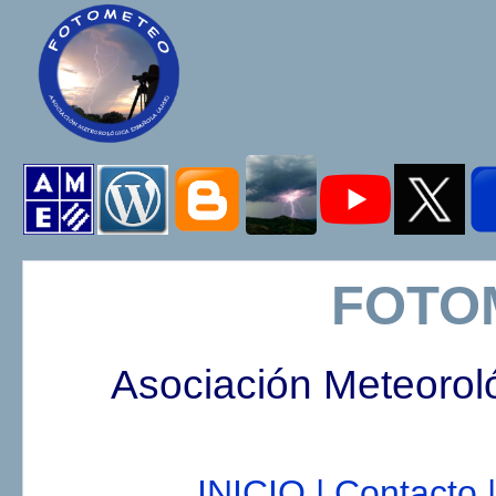
FOTO
Asociación Meteorol
INICIO |
Contacto |