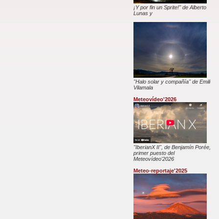
¡Y por fin un Sprite!" de Alberto
Lunas y
"Halo solar y compañía" de Emili
Vilamala
Meteovídeo'2026
"IberianX II", de Benjamín Porée,
primer puesto del
Meteovídeo'2026
Meteo-reportaje'2025