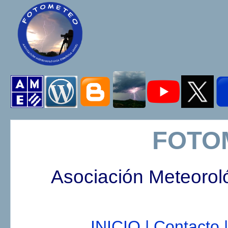
FOTO
Asociación Meteorol
INICIO |
Contacto |