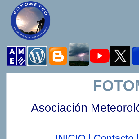
FOTO
Asociación Meteorol
INICIO |
Contacto |