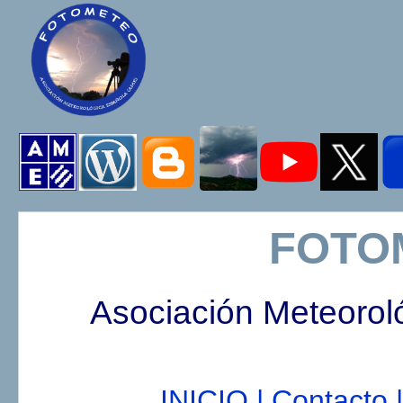
FOTO
Asociación Meteorol
INICIO |
Contacto |