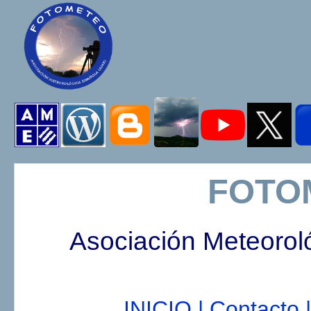
FOTO
Asociación Meteorol
INICIO |
Contacto |