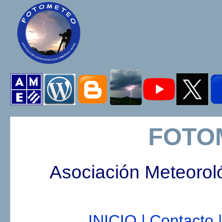
FOTO
Asociación Meteorol
INICIO |
Contacto |