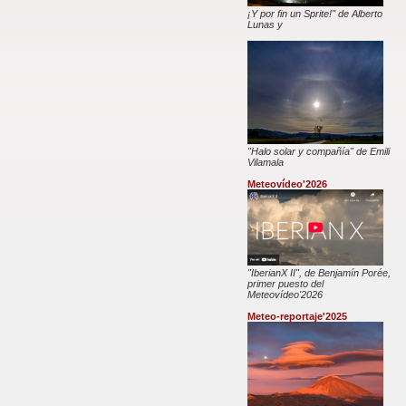
¡Y por fin un Sprite!" de Alberto
Lunas y
"Halo solar y compañía" de Emili
Vilamala
Meteovídeo'2026
"IberianX II", de Benjamín Porée,
primer puesto del
Meteovídeo'2026
Meteo-reportaje'2025