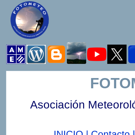
FOTO
Asociación Meteorol
INICIO |
Contacto |