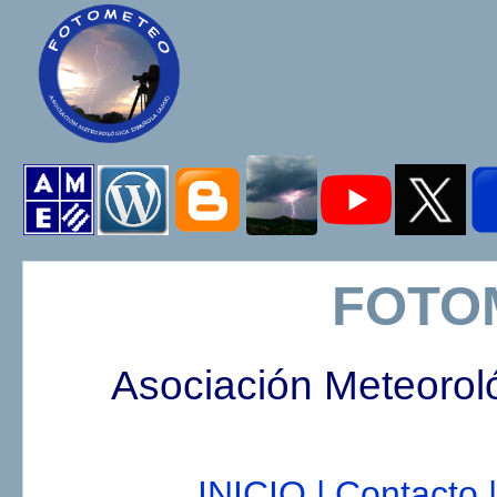
FOTO
Asociación Meteorol
INICIO |
Contacto |