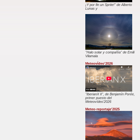
¡Y por fin un Sprite!" de Alberto
Lunas y
"Halo solar y compañía" de Emili
Vilamala
Meteovídeo'2026
"IberianX II", de Benjamín Porée,
primer puesto del
Meteovídeo'2026
Meteo-reportaje'2025