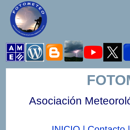
FOTO
Asociación Meteorol
INICIO |
Contacto |