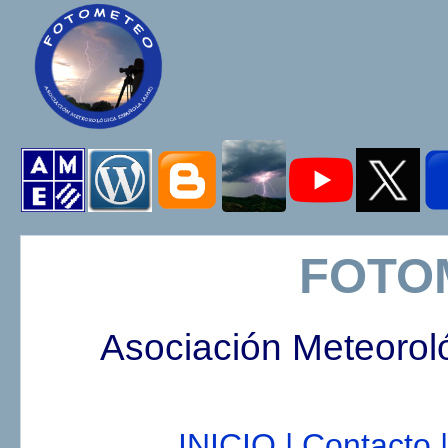
FOTO
Asociación Meteorol
INICIO |
Contacto |