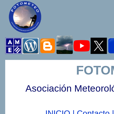
FOTO
Asociación Meteorol
INICIO |
Contacto |