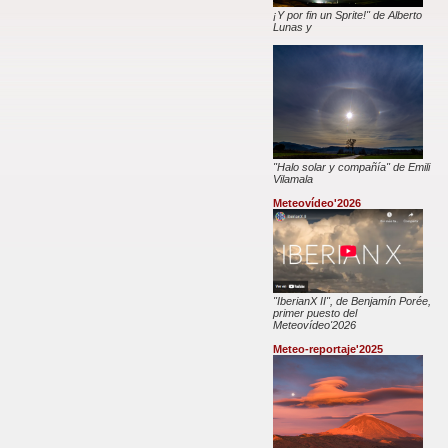
¡Y por fin un Sprite!" de Alberto
Lunas y
"Halo solar y compañía" de Emili
Vilamala
Meteovídeo'2026
"IberianX II", de Benjamín Porée,
primer puesto del
Meteovídeo'2026
Meteo-reportaje'2025