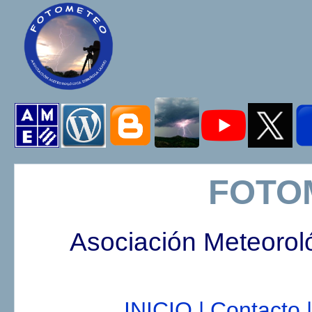
FOTO
Asociación Meteorol
INICIO |
Contacto |