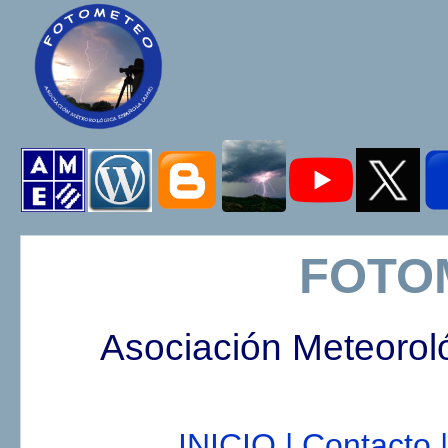
FOTO
Asociación Meteorol
INICIO |
Contacto |