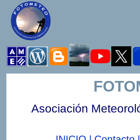
FOTO
Asociación Meteorol
INICIO |
Contacto |