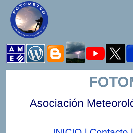
FOTO
Asociación Meteorol
INICIO |
Contacto |