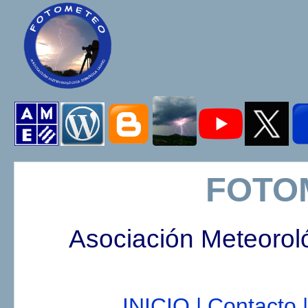
FOTO
Asociación Meteorol
INICIO |
Contacto |