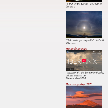
¡Y por fin un Sprite!" de Alberto
Lunas y
"Halo solar y compañía" de Emili
Vilamala
Meteovídeo'2026
"IberianX II", de Benjamín Porée,
primer puesto del
Meteovídeo'2026
Meteo-reportaje'2025