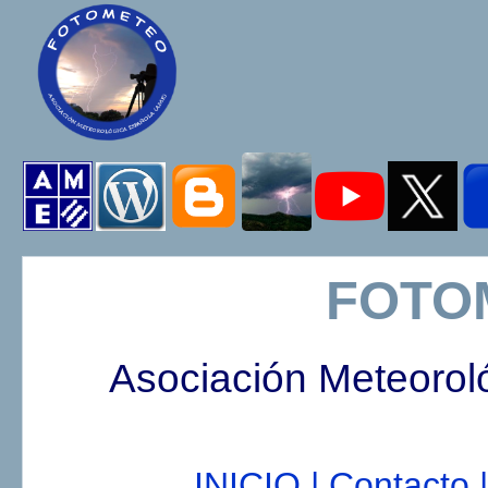
FOTO
Asociación Meteorol
INICIO |
Contacto |