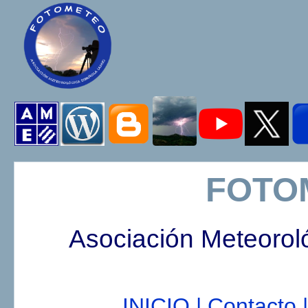
FOTO
Asociación Meteorol
INICIO |
Contacto |