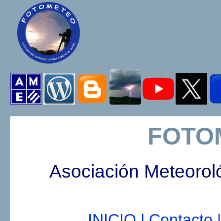
FOTO
Asociación Meteorol
INICIO |
Contacto |