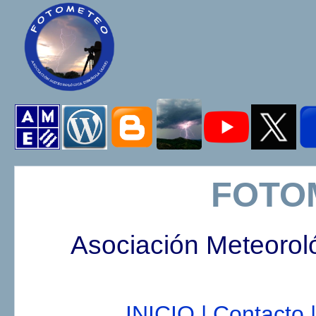
FOTO
Asociación Meteorol
INICIO |
Contacto |