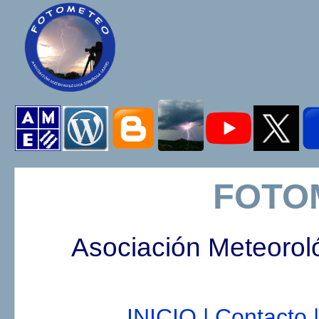
FOTO
Asociación Meteorol
INICIO |
Contacto |