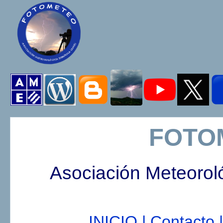
FOTO
Asociación Meteorol
INICIO |
Contacto |