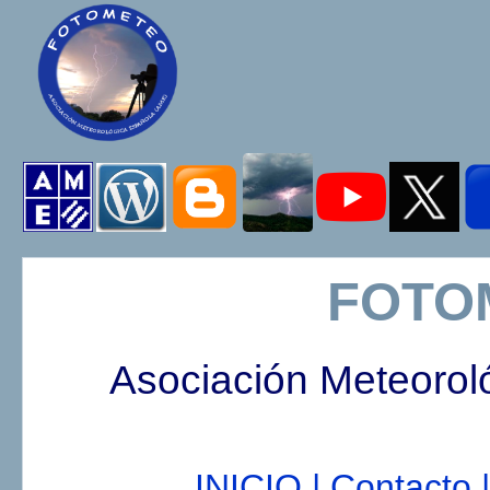
FOTO
Asociación Meteorol
INICIO |
Contacto |