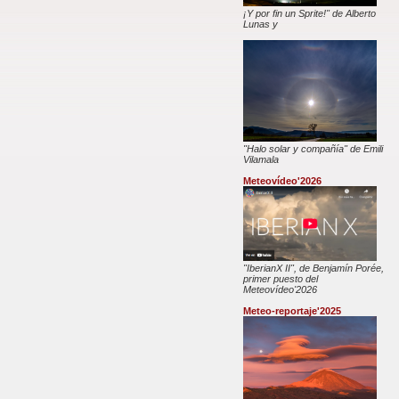
¡Y por fin un Sprite!" de Alberto
Lunas y
"Halo solar y compañía" de Emili
Vilamala
Meteovídeo'2026
"IberianX II", de Benjamín Porée,
primer puesto del
Meteovídeo'2026
Meteo-reportaje'2025